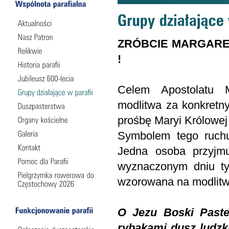
ZRÓBCIE MARGARE
!
Celem Apostolatu
modlitwa za konkretn
prośbę Maryi Królowej
Symbolem tego ruchu
Jedna osoba przyjm
wyznaczonym dniu ty
wzorowana na modlitw
O Jezu Boski Paste
rybakami dusz ludzki