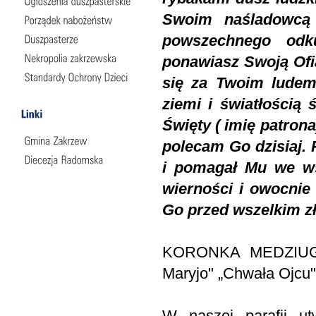
Swoim naśladowcą i
powszechnego odku
ponawiasz Swoją Ofia
się za Twoim ludem
ziemi i światłością
Święty ( imię patrona
polecam Go dzisiaj. 
i pomagał Mu we ws
wierności i owocnie 
Go przed wszelkim z
KORONKA MEDZIUGOR
Maryjo" „Chwała Ojcu"
W naszej parafii u